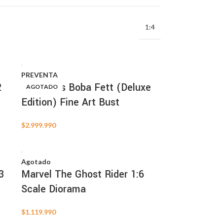
1:4
PREVENTA
2
Star Wars Boba Fett (Deluxe
AGOTADO
AGOTADO
Edition) Fine Art Bust
$
2.999.990
Agotado
3
Marvel The Ghost Rider 1:6
Scale Diorama
$
1.119.990