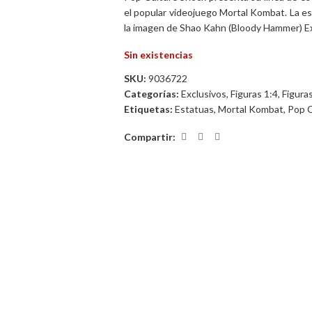
el popular videojuego Mortal Kombat. La e
la imagen de Shao Kahn (Bloody Hammer) Ex
Sin existencias
SKU:
9036722
Categorías:
Exclusivos
,
Figuras 1:4
,
Figura
Etiquetas:
Estatuas
,
Mortal Kombat
,
Pop C
Compartir: