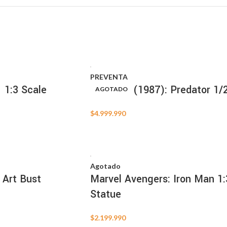
PREVENTA
 1:3 Scale
Predator (1987): Predator 1/
AGOTADO
AGOTADO
$
4.999.990
Agotado
 Art Bust
Marvel Avengers: Iron Man 1:
Statue
$
2.199.990