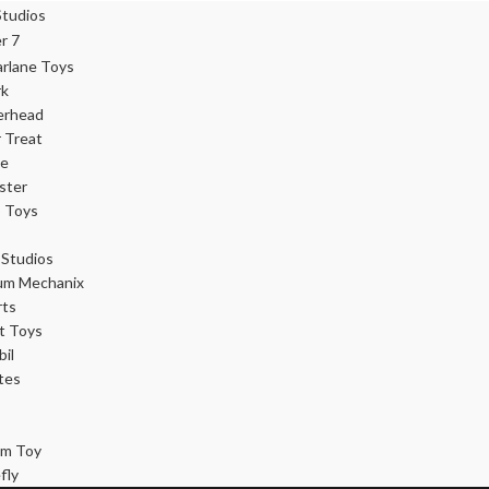
rk
erhead
r Treat
ce
ster
 Toys
Studios
um Mechanix
rts
t Toys
il
tes
m Toy
Información
fly