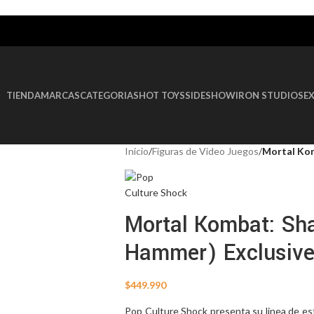
AGOTADO
TIENDA
MARCAS
CATEGORIAS
HOT TOYS
SIDESHOW
IRON STUDIOS
E
Inicio
/
Figuras de Video Juegos
/
Mortal Kom
Mortal Kombat: Sh
Hammer) Exclusiv
$
449.990
Pop Culture Shock presenta su linea de est