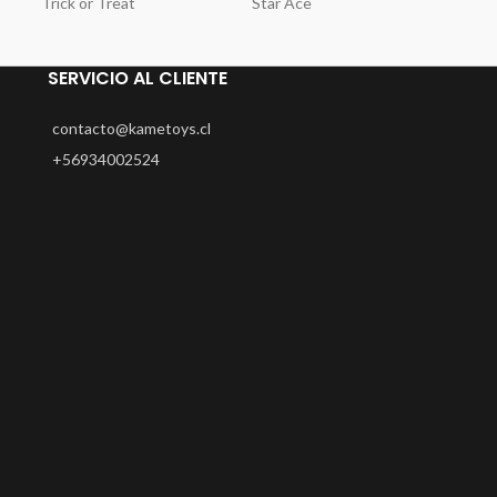
Trick or Treat
Star Ace
Spinmas
SERVICIO AL CLIENTE
contacto@kametoys.cl
+56934002524