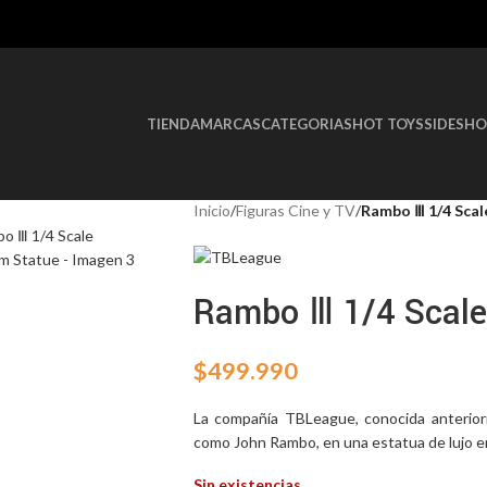
TIENDA
MARCAS
CATEGORIAS
HOT TOYS
SIDESH
Inicio
/
Figuras Cine y TV
/
Rambo Ⅲ 1/4 Scal
Rambo Ⅲ 1/4 Scale
$
499.990
La compañía TBLeague, conocida anterior
como John Rambo, en una estatua de lujo en
Sin existencias