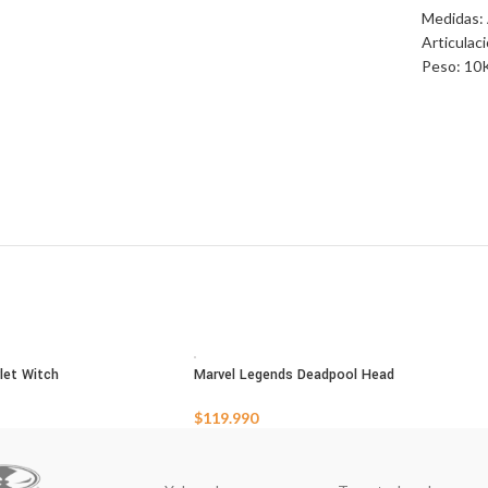
Medidas: 
Articulac
Peso: 10
let Witch
Marvel Legends Deadpool Head
AGOTADO
$
119.990