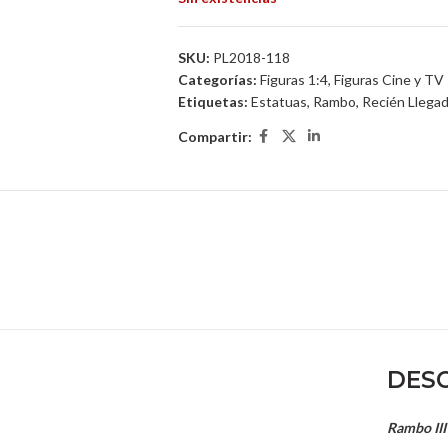
SKU:
PL2018-118
Categorías:
Figuras 1:4
,
Figuras Cine y TV
Etiquetas:
Estatuas
,
Rambo
,
Recién Llega
Compartir:
DESC
Rambo III