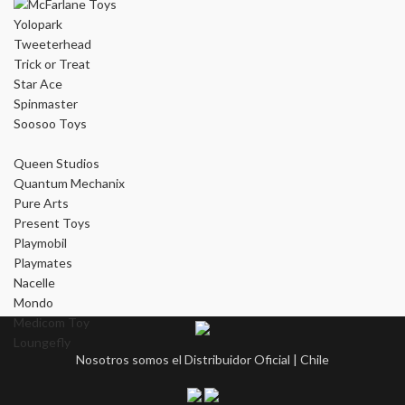
Yolopark
Tweeterhead
Trick or Treat
Star Ace
Spinmaster
Soosoo Toys
Queen Studios
Quantum Mechanix
Pure Arts
Present Toys
Playmobil
Playmates
Nacelle
Mondo
Medicom Toy
Loungefly
Nosotros somos el Distribuidor Oficial | Chile