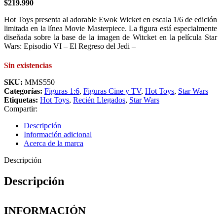
$
219.990
Hot Toys presenta al adorable Ewok Wicket en escala 1/6 de edición
limitada en la línea Movie Masterpiece. La figura está especialmente
diseñada sobre la base de la imagen de Witcket en la película Star
Wars: Episodio VI – El Regreso del Jedi –
Sin existencias
SKU:
MMS550
Categorías:
Figuras 1:6
,
Figuras Cine y TV
,
Hot Toys
,
Star Wars
Etiquetas:
Hot Toys
,
Recién Llegados
,
Star Wars
Compartir:
Descripción
Información adicional
Acerca de la marca
Descripción
Descripción
INFORMACIÓN