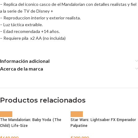
– Replica del iconico casco de el Mandalorian con detalles realistas y fiel
a la serie de TV de Disney +
– Reproduccion interior y exterior realista.
– Luz táctica extraible.
– Edad recomendada +14 años.
– Requiere pila x2 AA (no incluida)
Información adicional
Acerca de la marca
Productos relacionados
The Mandalorian: Baby Yoda (The
Star Wars: Lightsaber FX Emperador
Child) Life-Size
Palpatine
AGOTADO
AGOTADO
$
649.990
$
299.990