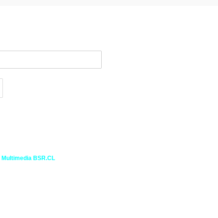
FAQs
ndiciones
Medios de Pago
Plazos y Costos de envío
correo
Garantías
Mayoristas
l Multimedia BSR.CL