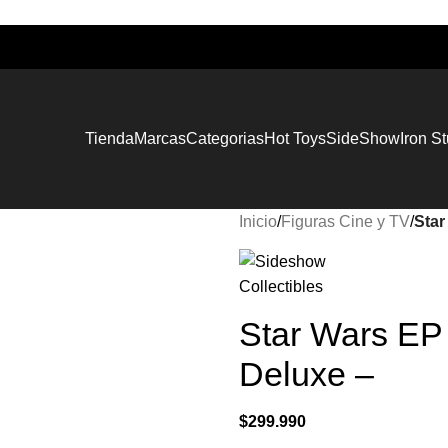
Tienda
Marcas
Categorias
Hot Toys
SideShow
Iron S
Inicio
/
Figuras Cine y TV
/
Star
Star Wars EP
Deluxe –
$
299.990