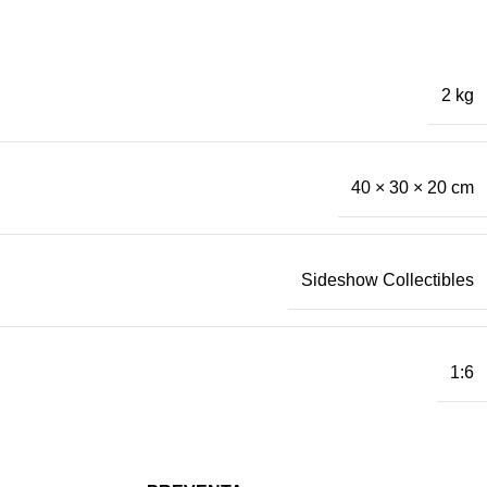
2 kg
40 × 30 × 20 cm
Sideshow Collectibles
1:6