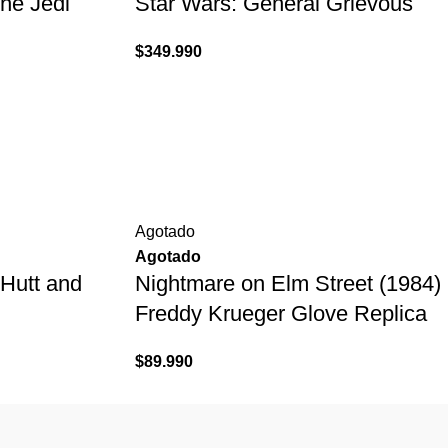
the Jedi
Star Wars: General Grievous
$
349.990
Agotado
Agotado
 Hutt and
Nightmare on Elm Street (1984)
Freddy Krueger Glove Replica
$
89.990