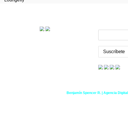
Nosotros
Nosotros somos el Distribuidor Oficial |
Términos y Co
Chile
Tu cuenta de 
Kame Toys
2015-2026 Desarrollado por
Benjamín Spencer R. | Agencia Digita