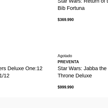
Star Wars: Return of 
Bib Fortuna
$
369.990
Agotado
PREVENTA
ers Deluxe One:12
Star Wars: Jabba the
 1/12
Throne Deluxe
$
999.990