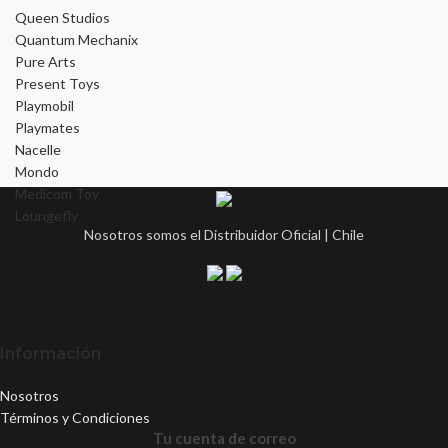
Queen Studios
Quantum Mechanix
Pure Arts
Present Toys
Playmobil
Playmates
Nacelle
Mondo
Medicom Toy
Loungefly
Nosotros somos el Distribuidor Oficial | Chile
Información
Nosotros
Términos y Condiciones
Tu cuenta de correo