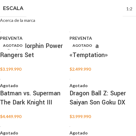
ESCALA
1:2
Acerca de la marca
PREVENTA
PREVENTA
Mighty Morphin Power
Vampirella
AGOTADO
AGOTADO
AGOTADO
AGOTADO
AGOTADO
AGOTADO
AGOTADO
AGOTADO
AGOTADO
AGOTADO
Rangers Set
«Temptation»
$
3.199.990
$
2.499.990
Agotado
Agotado
Batman vs. Superman
Dragon Ball Z: Super
The Dark Knight III
Saiyan Son Goku DX
$
4.449.990
$
3.999.990
Agotado
Agotado