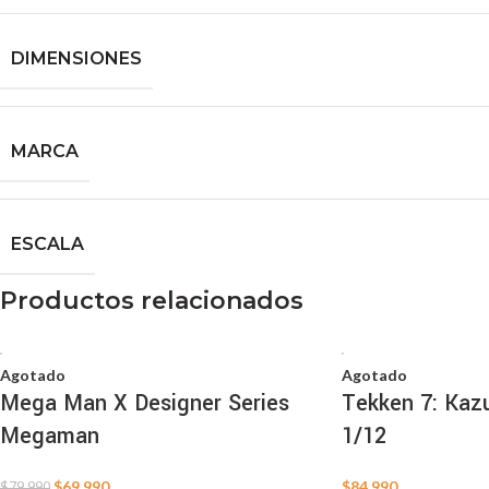
DIMENSIONES
MARCA
ESCALA
Productos relacionados
Agotado
Agotado
Mega Man X Designer Series
Tekken 7: Kaz
Megaman
1/12
$
69.990
$
84.990
$
79.990