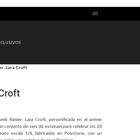
AGOTADO
XCLUSIVOS
r: Lara Croft
Croft
b Raider: Lara Croft, personificada en el primer
n conjunto de seis (6) estatuas para celebrar los 20
mato escala 1/6, fabricadas en Polystone, con un
o único, una estatua de nivel Premium.