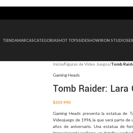
AGOTADO
TIENDA
MARCAS
CATEGORIAS
HOT TOYS
SIDESHOW
IRON STUDIOS
E
Inicio
/
Figuras de Video Juegos
/
Tomb Raide
Gaming Heads
Tomb Raider: Lara 
$
359.990
Gaming Heads presenta la estatua de Tom
Videojuego de 1996, la que será parte de u
años de aniversario. Una estatua de for
impresionante realismo, un detalle y acabad