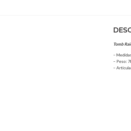
DESC
Tomb Raid
– Medidas
– Peso: 7
– Articul