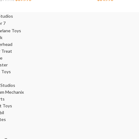
rk
erhead
r Treat
ce
ster
 Toys
Studios
um Mechanix
rts
t Toys
il
tes