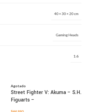
40 × 30 × 20 cm
Gaming Heads
1:6
Agotado
Street Fighter V: Akuma – S.H.
Figuarts –
$
44.990