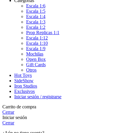
Categorias
Escala 1:6
Escala 1:5
Escala 1:4
Escala 1:3
Escala 1:2
Prop Replicas 1:1
Escala 1:12
Escala 1:10
Escala 1:9
Mochilas
Open Box
Gift Cards
Otros
Hot Toys
SideShow
Iron Studios
Exclusivos
Iniciar sesión / registrarse
Carrito de compra
Cerrar
Iniciar sesión
Cerrar
¿Aún no tiene cuenta?