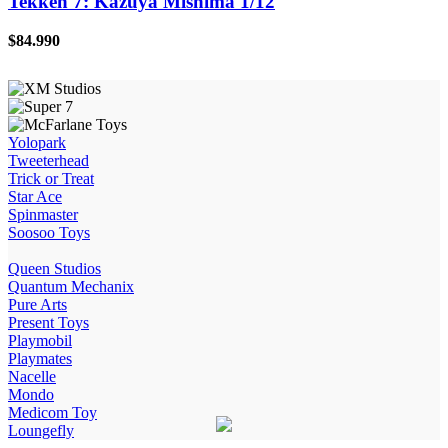
Tekken 7: Kazuya Mishima 1/12
$
84.990
Yolopark
Tweeterhead
Trick or Treat
Star Ace
Spinmaster
Soosoo Toys
Queen Studios
Quantum Mechanix
Pure Arts
Present Toys
Playmobil
Playmates
Nacelle
Mondo
Medicom Toy
Loungefly