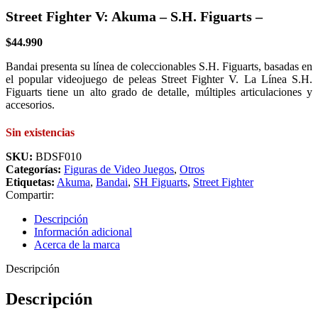
Street Fighter V: Akuma – S.H. Figuarts –
$
44.990
Bandai presenta su línea de coleccionables S.H. Figuarts, basadas en
el popular videojuego de peleas Street Fighter V. La Línea S.H.
Figuarts tiene un alto grado de detalle, múltiples articulaciones y
accesorios.
Sin existencias
SKU:
BDSF010
Categorías:
Figuras de Video Juegos
,
Otros
Etiquetas:
Akuma
,
Bandai
,
SH Figuarts
,
Street Fighter
Compartir:
Descripción
Información adicional
Acerca de la marca
Descripción
Descripción