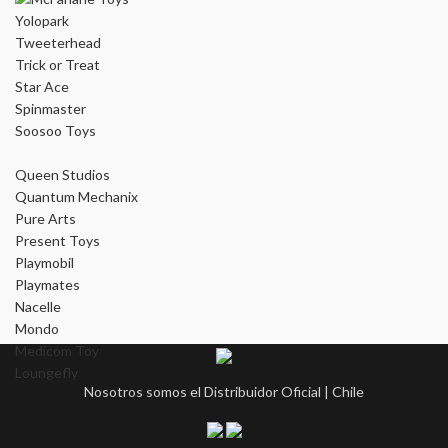
Yolopark
Tweeterhead
Trick or Treat
Star Ace
Spinmaster
Soosoo Toys
Queen Studios
Quantum Mechanix
Pure Arts
Present Toys
Playmobil
Playmates
Nacelle
Mondo
Medicom Toy
Loungefly
Nosotros somos el Distribuidor Oficial | Chile