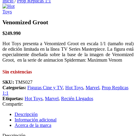
Inicio
/
Prop Replicas 1:1
Venomized Groot
$
249.990
Hot Toys presenta a Venomized Groot en escala 1/1 (tamaño real)
de edición limitada en la línea TV Series Masterpiece. La figura está
especialmente diseñada sobre la base de la imagen de Venomized
Groot, en la serie de animacion Spiderman: Maximum Venom
Sin existencias
SKU:
TMS027
Categorías:
Figuras Cine y TV
,
Hot Toys
,
Marvel
,
Prop Replicas
1:1
Etiquetas:
Hot Toys
,
Marvel
,
Recién Llegados
Compartir:
Descripción
Información adicional
Acerca de la marca
Descripción