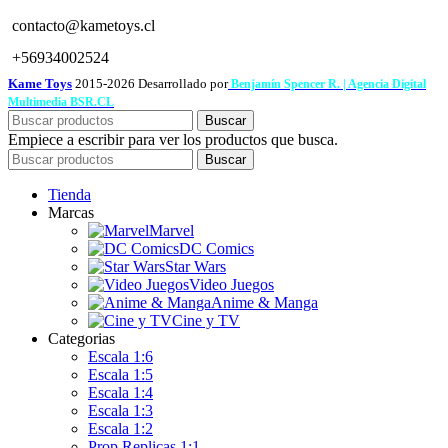
contacto@kametoys.cl
+56934002524
Kame Toys
2015-2026 Desarrollado por
Benjamín Spencer R. | Agencia Digital
Multimedia BSR.CL
Buscar
Empiece a escribir para ver los productos que busca.
Buscar
Tienda
Marcas
Marvel
DC Comics
Star Wars
Video Juegos
Anime & Manga
Cine y TV
Categorias
Escala 1:6
Escala 1:5
Escala 1:4
Escala 1:3
Escala 1:2
Prop Replicas 1:1