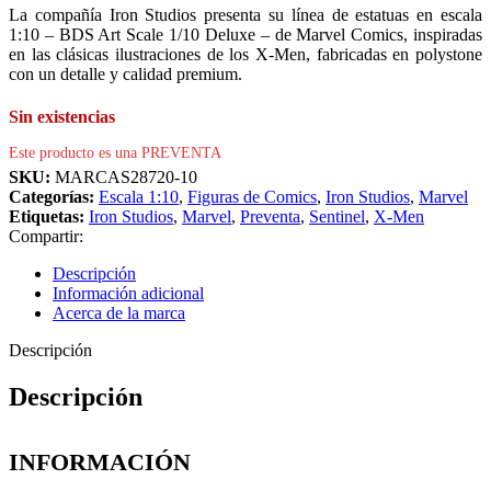
La compañía Iron Studios presenta su línea de estatuas en escala
1:10 – BDS Art Scale 1/10 Deluxe – de Marvel Comics, inspiradas
en las clásicas ilustraciones de los X-Men, fabricadas en polystone
con un detalle y calidad premium.
Sin existencias
Este producto es una PREVENTA
SKU:
MARCAS28720-10
Categorías:
Escala 1:10
,
Figuras de Comics
,
Iron Studios
,
Marvel
Etiquetas:
Iron Studios
,
Marvel
,
Preventa
,
Sentinel
,
X-Men
Compartir:
Descripción
Información adicional
Acerca de la marca
Descripción
Descripción
INFORMACIÓN