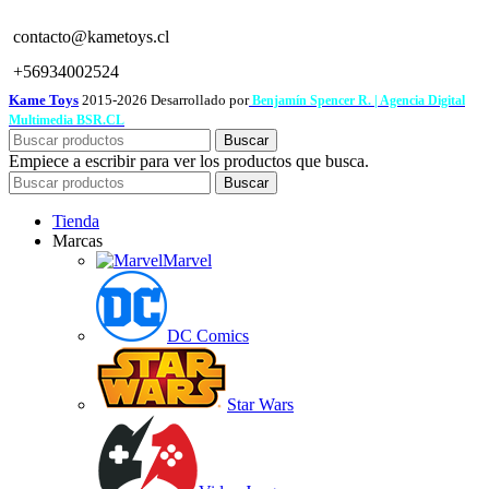
contacto@kametoys.cl
+56934002524
Kame Toys
2015-2026 Desarrollado por
Benjamín Spencer R. | Agencia Digital
Multimedia BSR.CL
Buscar
Empiece a escribir para ver los productos que busca.
Buscar
Tienda
Marcas
Marvel
DC Comics
Star Wars