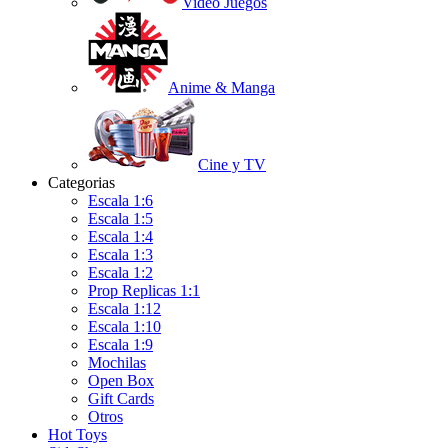
Video Juegos
Anime & Manga
Cine y TV
Categorias
Escala 1:6
Escala 1:5
Escala 1:4
Escala 1:3
Escala 1:2
Prop Replicas 1:1
Escala 1:12
Escala 1:10
Escala 1:9
Mochilas
Open Box
Gift Cards
Otros
Hot Toys