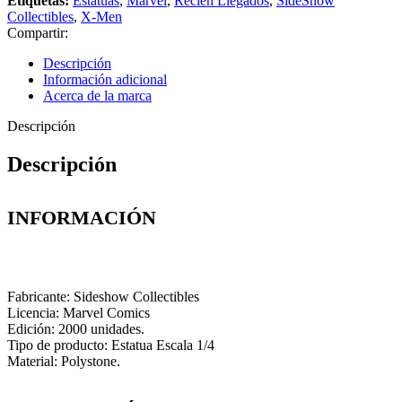
Etiquetas:
Estatuas
,
Marvel
,
Recién Llegados
,
SideShow
Collectibles
,
X-Men
Compartir:
Descripción
Información adicional
Acerca de la marca
Descripción
Descripción
INFORMACIÓN
Fabricante: Sideshow Collectibles
Licencia: Marvel Comics
Edición: 2000 unidades.
Tipo de producto: Estatua Escala 1/4
Material: Polystone.