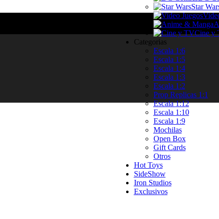
Star War
Vide
A
Cine y
Categorias
Escala 1:6
Escala 1:5
Escala 1:4
Escala 1:3
Escala 1:2
Prop Replicas 1:1
Escala 1:12
Escala 1:10
Escala 1:9
Mochilas
Open Box
Gift Cards
Otros
Hot Toys
SideShow
Iron Studios
Exclusivos