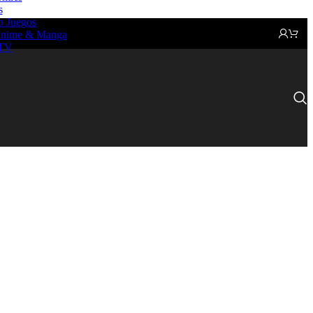
s
o Juegos
nime & Manga
 TV