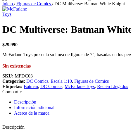
Inicio
/
Figuras de Comics
/
DC Multiverse: Batman White Knight
DC Multiverse: Batman Whit
$
29.990
McFarlane Toys presenta su linea de figuras de 7″, basadas en los per
Sin existencias
SKU:
MFDC03
Categorías:
DC Comics
,
Escala 1:10
,
Figuras de Comics
Etiquetas:
Batman
,
DC Comics
,
McFarlane Toys
,
Recién Llegados
Compartir:
Descripción
Información adicional
Acerca de la marca
Descripción