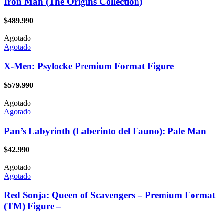
Iron Man (The Origins Collection)
$
489.990
Agotado
Agotado
X-Men: Psylocke Premium Format Figure
$
579.990
Agotado
Agotado
Pan’s Labyrinth (Laberinto del Fauno): Pale Man
$
42.990
Agotado
Agotado
Red Sonja: Queen of Scavengers – Premium Format
(TM) Figure –