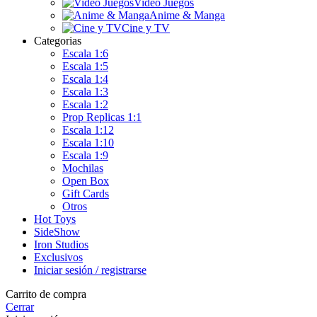
Video Juegos
Anime & Manga
Cine y TV
Categorias
Escala 1:6
Escala 1:5
Escala 1:4
Escala 1:3
Escala 1:2
Prop Replicas 1:1
Escala 1:12
Escala 1:10
Escala 1:9
Mochilas
Open Box
Gift Cards
Otros
Hot Toys
SideShow
Iron Studios
Exclusivos
Iniciar sesión / registrarse
Carrito de compra
Cerrar