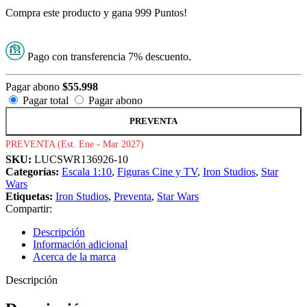
Compra este producto y gana 999 Puntos!
Pago con transferencia 7% descuento.
Pagar abono
$
55.998
Pagar total
Pagar abono
PREVENTA
PREVENTA (Est. Ene - Mar 2027)
SKU:
LUCSWR136926-10
Categorías:
Escala 1:10
,
Figuras Cine y TV
,
Iron Studios
,
Star
Wars
Etiquetas:
Iron Studios
,
Preventa
,
Star Wars
Compartir:
Descripción
Información adicional
Acerca de la marca
Descripción