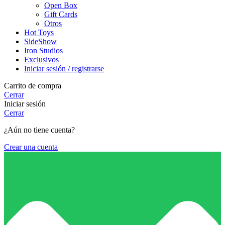
Open Box
Gift Cards
Otros
Hot Toys
SideShow
Iron Studios
Exclusivos
Iniciar sesión / registrarse
Carrito de compra
Cerrar
Iniciar sesión
Cerrar
¿Aún no tiene cuenta?
Crear una cuenta