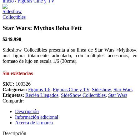
Inicio
/
Figuras Cine y TV
Star Wars: Mythos Boba Fett
$
249.990
Sideshow Collectibles presenta a su línea de Star Wars «Mythos»,
una figura totalmente articulada, con múltiples accesorios, en
formato de lujo en escala 1/6 (30cms).
Sin existencias
SKU:
100326
Categorías:
Figuras 1:6
,
Figuras Cine y TV
,
Sideshow
,
Star Wars
Etiquetas:
Recién Llegados
,
SideShow Collectibles
,
Star Wars
Compartir:
Descripción
Información adicional
Acerca de la marca
Descripción